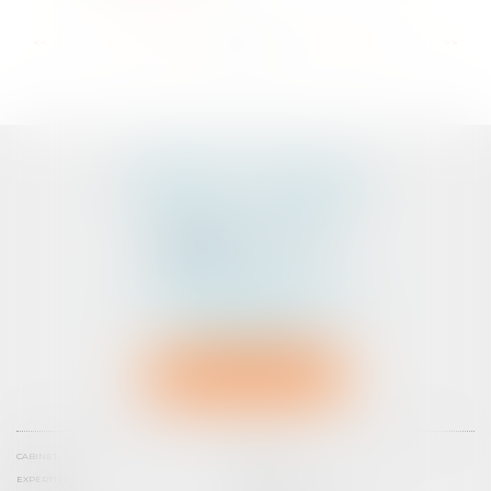
...
...
<<
<
37
38
39
40
41
42
43
>
>>
CABINET D'AVOCATS
PEDELUCQ - BERNERY
2 Rue Abbé Laudrin
Centre d’affaires Le Pré aux Clercs
56100 LORIENT
Tél :
02 97 87 73 30
NOUS LOCALISER
CABINET
ÉQUIPE
EXPERTISES
ACTUS