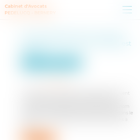
Cabinet d'Avocats
PEDELUCQ - BERNERY
TVA et exploitation de l’image
des sportifs : le sort du match est
scellé !
Particuliers
Santé
Sport
Publié le :
05/08/2025
Source :
www.weblex.fr
Les sportifs et entraîneurs professionnels peuvent
conclure, avec les clubs qui les emploient, des
contrats d’exploitation de leur image, de leur nom
ou de leur voix. Mais les redevances versées dans le
cadre de cette exploitation sont-elles soumises à
TVA...
Lire la suite