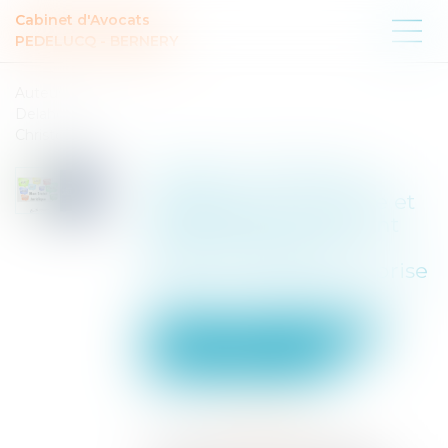
Cabinet d'Avocats
PEDELUCQ - BERNERY
Auteur :
Delahousse
Christophe
Radiation d’office du
registre du commerce et
des sociétés : comment
éviter l’impasse et
réinscrire votre entreprise
?
Entreprises
Gestion de l'entreprise
Communication et vie sociale
Publié le :
01/09/2025
Source :
www.eurojuris.fr