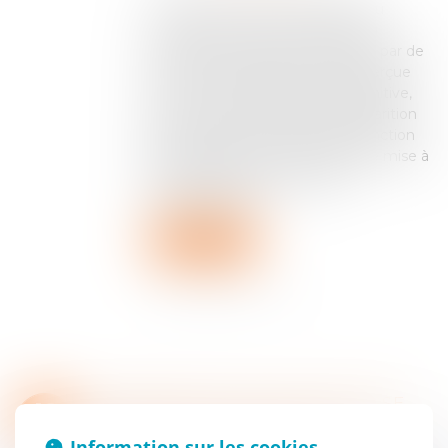
La radiation d’office au registre du
commerce et des sociétés (RCS)
constitue une sanction redoutée par de
nombreux dirigeants. Souvent perçue
comme une condamnation définitive,
elle n’emporte pourtant pas disparition
de la société mais traduit une sanction
administrative liée à un défaut de mise à
jour des informations légales.
Comprendre les...
Lire la suite
CONFIDENTIALITÉ DE L'ADRESSE DES DIRIGEANTS DE SOCIÉTÉ : DU NOUVEAU AVEC LE DÉCRET DU 22 AOÛT 2025 !
16
Entreprises
/
Gestion de l'entreprise
/
SEPT.
Information sur les cookies
Communication et vie sociale