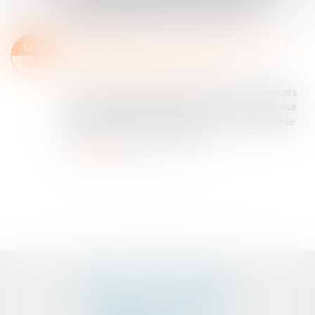
présomption légale relative au siège s...
Lire la suite
ACTION UT SINGULI ET INTÉRÊT PROPRE DES ASSOCIÉS
02
Entreprises
/
Gestion de l'entreprise
/
JUIL.
Communication et vie sociale
L’action ut singuli est un levier pour les associés
d’une société, servant notamment à la défense
des intérêts de la société elle-même lorsqu’elle
est victime de ses dirigeants....
Lire la suite
<<
<
1
2
3
4
>
>>
CABINET D'AVOCATS
PEDELUCQ - BERNERY