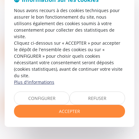
L’adresse personnelle des dirigeants de société
Nous avons recours à des cookies techniques pour
et de certains associés de sociétés
assurer le bon fonctionnement du site, nous
commerciales peut être occultée à leurs
utilisons également des cookies soumis à votre
demandes du Registre du Commerce et des
consentement pour collecter des statistiques de
Sociétés et d...
visite.
Lire la suite
Cliquez ci-dessous sur « ACCEPTER » pour accepter
RÉVOQUER UN DIRIGEANT EN SAS : RÈGLES STATUTAIRES ET ENGAGEMENTS PERSONNELS EXTRA-STATUTAIRES DES ASSOCIÉS
26
le dépôt de l'ensemble des cookies ou sur «
Entreprises
/
Gestion de l'entreprise
/
CONFIGURER » pour choisir quels cookies
JUIL.
Communication et vie sociale
nécessitant votre consentement seront déposés
(cookies statistiques), avant de continuer votre visite
Cass. com., 9 juillet 2025, n°24-10.428 et n°23-
du site.
21.160 La Cour de cassation a clarifié avec
Plus d'informations
pédagogie dans deux arrêts les limites et
articulations entre dispositions statuta...
Lire la suite
CONFIGURER
REFUSER
SIÈGE SOCIAL DES SOCIÉTÉS : L’IMPORTANCE DE LA PRÉSOMPTION LÉGALE DE L’ADRESSE DÉCLARÉE AU REGISTRE DU COMMERCE ET DES SOCIÉTÉS
04
Entreprises
/
Gestion de l'entreprise
/
ACCEPTER
JUIL.
Communication et vie sociale
Dans son arrêt du 12 juin 2025 (Cass. civ. 2ème,
12 juin 2025, n°22-24.111) la Cour de cassation
précise les modalités d’application de la