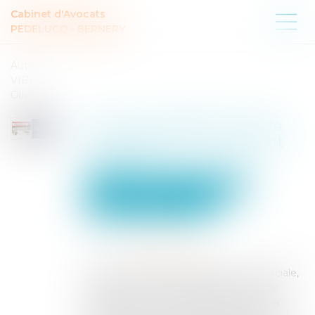
Cabinet d'Avocats
PEDELUCQ - BERNERY
Auteur :
VIBERT
Olivier
Sur les contestations de la
rémunération d’un gérant
révoqué
Entreprises
Gestion de l'entreprise
Communication et vie sociale
Publié le :
19/03/2025
Source :
www.eurojuris.fr
Le 12 février 2025, la chambre commerciale,
financière et économique de la Cour de
cassation a rendu un arrêt portant sur la