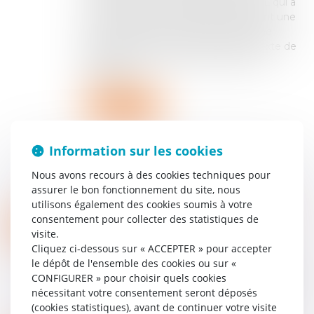
rémunération d’un gérant d’une SARL qui a
été révoqué dans une affaire opposant une
société et ses associés à son ancienne
gérante. (pourvoi n° 23-18.415). Contexte de
l’affaire Mme V, associée et ancienne
gérante de...
Lire la suite
Information sur les cookies
Nous avons recours à des cookies techniques pour
assurer le bon fonctionnement du site, nous
utilisons également des cookies soumis à votre
consentement pour collecter des statistiques de
SANCTION PÉNALE DE LA NON PUBLICATION DES COMPTES SOCIAUX ET ACTION SOCIALE UT SINGULI
18
visite.
Entreprises
/
Gestion de l'entreprise
/
MARS
Cliquez ci-dessous sur « ACCEPTER » pour accepter
Communication et vie sociale
le dépôt de l'ensemble des cookies ou sur «
La Chambre criminelle de la Cour de cassation,
CONFIGURER » pour choisir quels cookies
dans un arrêt du 12 février 2025 (pourvoi n° 23-
nécessitant votre consentement seront déposés
86.857), s’est prononcée sur la question de
(cookies statistiques), avant de continuer votre visite