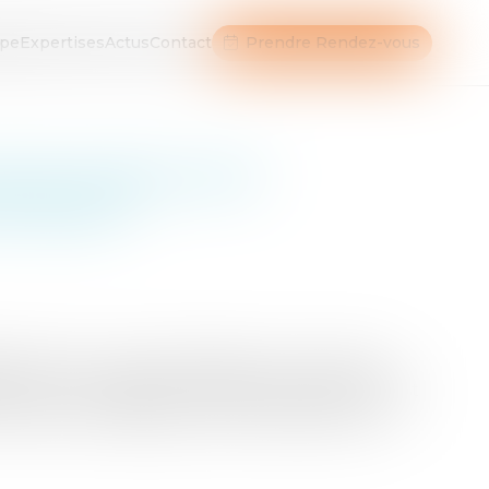
ipe
Expertises
Actus
Contact
Prendre Rendez-vous
é de cession est-il
hentique ?
gatoirement un acte authentique. Un acte sous
souvent rédigés à l’initiative des Notaires, il est
erce soit réalisé par acte authentique. L’ac...