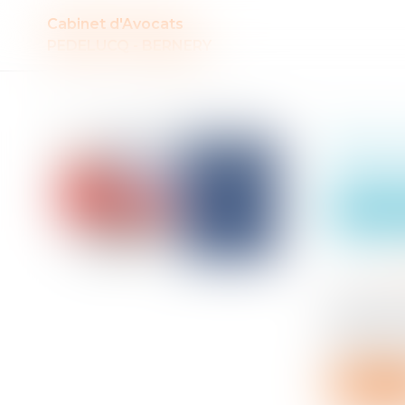
Cabinet d'Avocats
PEDELUCQ - BERNERY
Auteur : MEDINA Jean-Luc
Bail c
opposa
Entreprises
Publié le :
0
Source :
www
En droit f
seing privé
inséré une
Lire la s