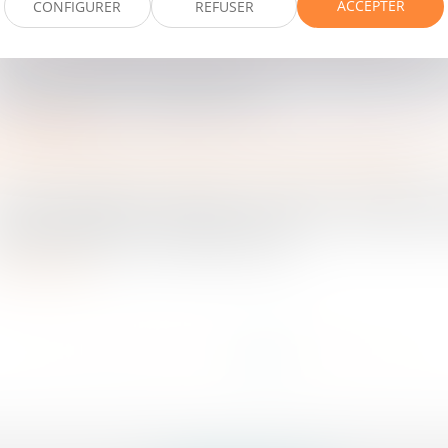
ACCEPTER
CONFIGURER
REFUSER
treprises
/
Gestion de l'entreprise
/
Construction Immobilier
la suite de l’apparition de désordres, des maîtres de l’o
btenu en référé la mise en œuvre d’une expertise judicia
 constructeur, en liquidation jud...
ire la suite
treprises
/
Gestion de l'entreprise
/
Construction Immobilier
a clause d’indexation réputée non écrite au sein des b
ontinue de faire couler beaucoup d’encre. Ce sujet a 
téresser bailleurs et locataires lorsqu...
ire la suite
...
<<
<
4
5
6
7
8
9
10
>
>>