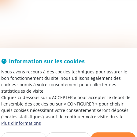
treprises
/
Gestion de l'entreprise
/
Construction Immobilier
ns une décision du 6 février 2025 (Cour de cassation, 3e
Information sur les cookies
 23-18.360), la Cour de cassation s’est prononcée sur la 
Nous avons recours à des cookies techniques pour assurer le
uvoirs conférés au juge par l’...
bon fonctionnement du site, nous utilisons également des
ire la suite
cookies soumis à votre consentement pour collecter des
statistiques de visite.
treprises
/
Gestion de l'entreprise
/
Construction Immobilier
Cliquez ci-dessous sur « ACCEPTER » pour accepter le dépôt de
l'ensemble des cookies ou sur « CONFIGURER » pour choisir
ès longtemps, il a été considéré que l’assistant à maîtri
quels cookies nécessitant votre consentement seront déposés
AMO) ne pouvait être assimilable à un locateur d’ouvrage
(cookies statistiques), avant de continuer votre visite du site.
nc pas revêtir la qualité de co...
Plus d'informations
ire la suite