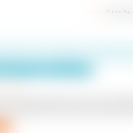
Accueil
Cabinet
Équ
ommercial : l'acte sous seing priv
ble si le bail exige un acte aut
Gestion de l'entreprise
Construction Immobilier
9/04/2025
.eurojuris.fr
rançais, la cession de fonds de commerce n’est pas obli
 ou un acte d’Avocat peut suffire. Dans beaucoup d’actes, 
 clause exigeant que l’acte de cession d’un fonds de comm
uite