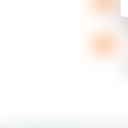
07
En
AVR.
A 
o
un
L
18
En
MARS
L
c
in
L