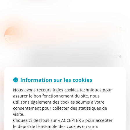
COTISATION AGS : PAS DE CHANGEMENT EN JUILLET
21
Droit du travail - Employeurs
/
Droit de la
JUIL.
protection sociale
L’Association pour la gestion du régime de
garantie des créances des salaires (AGS) assure
aux salariés dont l’employeur est placé en
redressement ou en liquidation judiciaire l...
Lire la suite
Information sur les cookies
RÉMUNÉRATION DES APPRENTIS : EXONÉRATION DE COTISATIONS ET CONTRIBUTIONS SALARIALES
15
Droit du travail - Employeurs
/
Droit de la
Nous avons recours à des cookies techniques pour
JUIL.
protection sociale
assurer le bon fonctionnement du site, nous
Le Boss a modifié sa position sur le régime
utilisons également des cookies soumis à votre
d’exonération des cotisations et contributions
consentement pour collecter des statistiques de
sociales salariales applicable aux rémunérations
visite.
des apprentis pour les contrats d’app...
Cliquez ci-dessous sur « ACCEPTER » pour accepter
Lire la suite
le dépôt de l'ensemble des cookies ou sur «