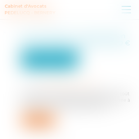
Cabinet d'Avocats
PEDELUCQ - BERNERY
Apprentissage : la participation
des employeurs est fixée à 750 €
Droit du travail - Employeurs
Droit de la protection sociale
Publié le :
07/07/2025
Source :
cabinet-rs.expert-infos.com
La participation forfaitaire des employeurs au coût
de la formation théorique des apprentis est fixée à
750 € par contrat d’apprentissage conclu...
Lire la suite