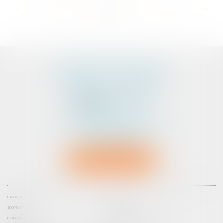
...
...
<<
<
36
37
38
39
40
41
42
>
>>
CABINET D'AVOCATS
PEDELUCQ - BERNERY
2 Rue Abbé Laudrin
Centre d’affaires Le Pré aux Clercs
56100 LORIENT
Tél :
02 97 87 73 30
NOUS LOCALISER
CABINET
ÉQUIPE
EXPERTISES
ACTUS
CONTACT
PRENDRE RENDEZ-VOUS