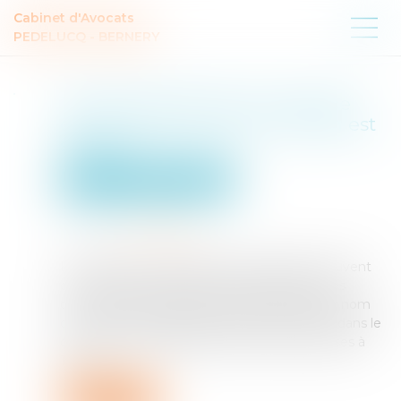
Cabinet d'Avocats
PEDELUCQ - BERNERY
TVA et exploitation de l’image
des sportifs : le sort du match est
scellé !
Particuliers
Santé
Sport
Publié le :
05/08/2025
Source :
www.weblex.fr
Les sportifs et entraîneurs professionnels peuvent
conclure, avec les clubs qui les emploient, des
contrats d’exploitation de leur image, de leur nom
ou de leur voix. Mais les redevances versées dans le
cadre de cette exploitation sont-elles soumises à
TVA...
Lire la suite