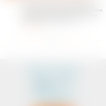
Dans un arrêt rendu le 30 avril 2025 (pourvoi
n°24-10.149), la Chambre commerciale de la Cour
de cassation précise clairement les conditions
dans lesquelles un utilisateur peut...
Lire la suite
...
...
<<
<
60
61
62
63
64
65
66
>
>>
CABINET D'AVOCATS
PEDELUCQ - BERNERY
2 Rue Abbé Laudrin
Centre d’affaires Le Pré aux Clercs
56100 LORIENT
Tél :
02 97 87 73 30