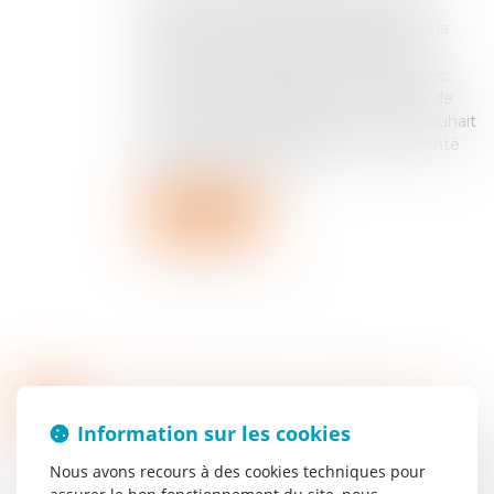
mars 2025 n°23-20.030 Cet arrêt fait
référence à une période délicate dans la
relation entre le locataire et le bailleur
commercial lorsqu’après un congé avec
offre de renouvellement ou une offre de
renouvellement, le bailleur émet un souhait
d’obtenir un montant de loyer augmenté
ou lorsque le locataire...
Lire la suite
PROCÉDURE ORALE, PRINCIPE DU CONTRADICTOIRE ET CONCLUSIONS TARDIVES
20
Particuliers
/
Civil / Pénal
/
Procédure civile
Information sur les cookies
MAI
Cass. 2e civ., 27 mars 2025, n° 21-20.297 Madame
Nous avons recours à des cookies techniques pour
C, infirmière libérale, avait fait l’objet d’un