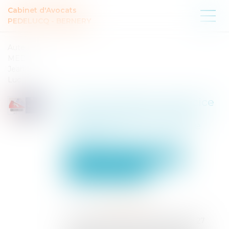
Cabinet d'Avocats
PEDELUCQ - BERNERY
Auteur :
MEDINA
Jean-
Luc
Bail commercial : l'exercice
du droit d'option doit-il
respecter un formalisme
particulier ?
Entreprises
Gestion de l'entreprise
Construction Immobilier
Publié le :
19/05/2025
Source :
www.eurojuris.fr
Cour de Cassation 3e chambre civile 27