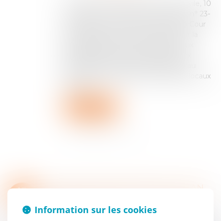
Cour de cassation, 3ème chambre civile, 10
avril 2025 - n° 23-14.105, n° 23-15.124, n° 23-
14.099 Dans ces arrêts récents de la Cour
de cassation, celle-ci se prononce sur la
charge des travaux pour remédier aux
désordres de non-conformité liés aux
règles de sécurité-incendie existant au
moment de la délivrance initiale des locaux
loués. Il...
Lire la suite
OBLIGATION DE SÉCURITÉ : QUAND LA CONTRADICTION DANS LES MOTIFS COÛTE CHER
13
Droit du travail - Employeurs
/
Responsabilité
JUIN
accident du travail
Information sur les cookies