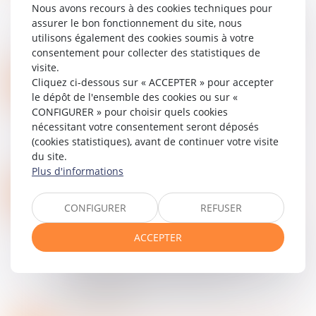
Tout jugement doit être motivé de manière
Nous avons recours à des cookies techniques pour
cohérente, et en vertu de l’article 455 du Code
assurer le bon fonctionnement du site, nous
de procédure civile, une contradiction entre les
utilisons également des cookies soumis à votre
motifs équivaut à une absence de motiv...
consentement pour collecter des statistiques de
Lire la suite
visite.
VIDÉO : CETTE MALHEUREUSE EXÉCUTION PROVISOIRE
13
Cliquez ci-dessous sur « ACCEPTER » pour accepter
Particuliers
/
Civil / Pénal
/
Procédure civile
le dépôt de l'ensemble des cookies ou sur «
JUIN
CONFIGURER » pour choisir quels cookies
Parmi les fantastiques instruments que l'on a
nécessitant votre consentement seront déposés
trouvé pour dissuader de faire appel, il y a
(cookies statistiques), avant de continuer votre visite
l'exécution provisoire. Bon, en soi, que l'on
du site.
permette à des jugements de première in...
Plus d'informations
Lire la suite
RÈGLEMENT D’UN EMPRUNT SUR BIEN PROPRE : LA COMMUNAUTÉ N’A DROIT À RÉCOMPENSE QUE SUR LE CAPITAL
11
Droit de la famille, des personnes et de leur
CONFIGURER
REFUSER
JUIN
patrimoine
/
Couples et régime matrimoniaux
ACCEPTER
Lorsqu’un emprunt est contracté pour financer
un bien propre, le remboursement de ses
mensualités par des fonds communs peut ouvrir
droit à récompense au profit de la
communauté...
Lire la suite