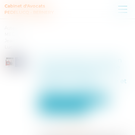
Cabinet d'Avocats
PEDELUCQ - BERNERY
Auteur :
MEDINA
Jean-
Luc
Bail commercial : mise en
conformité des règles de
sécurité incendie,
obligation de délivrance et
faute du locataire
Entreprises
Gestion de l'entreprise
Construction Immobilier
Publié le :
12/06/2025
Source :
www.eurojuris.fr