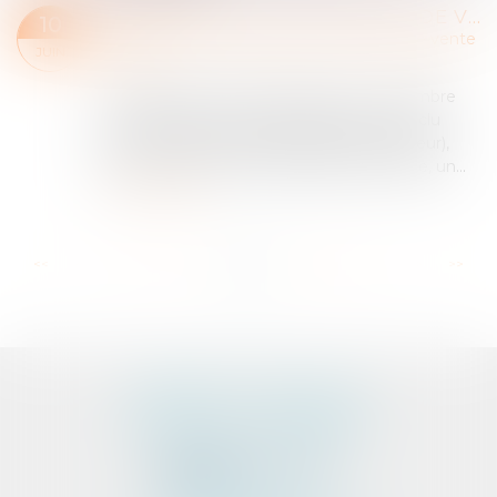
ANNULATION D’UN CONTRAT DE VENTE DE PANNEAUX PHOTOVOLTAÏQUES ET CONDITIONS DE RESTITUTION
10
Particuliers
/
Consommation
/
Contrats de vente
JUIN
/ Prêts
Par deux bons de commande du 4 novembre
2011, Monsieur S (l’emprunteur) avait conclu
avec la société Lorraine création (le vendeur),
dans le cadre d’un démarchage à domicile, un...
Lire la suite
...
...
<<
<
53
54
55
56
57
58
59
>
>>
CABINET D'AVOCATS
PEDELUCQ - BERNERY