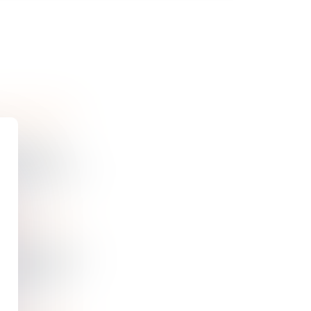
LA RÉPARATION DU PRÉJUDICE IMMATÉRIEL NÉCESSITE DE JUSTIFIER D’UN LIEN DE CAUSALITÉ DIRECT ET CERTAIN AVEC LA FAUTE SANCTIONNÉE
de désordres
copropriété, le
SUR LES CONTESTATIONS DE LA RÉMUNÉRATION D’UN GÉRANT RÉVOQUÉ
e
t économique de
nération d’un