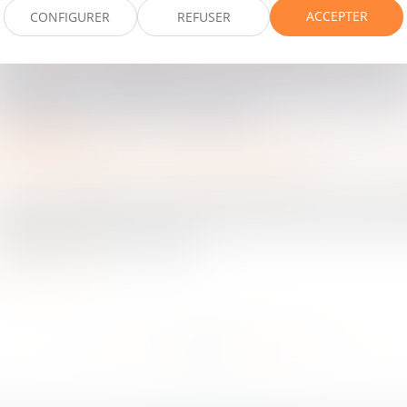
ACCEPTER
CONFIGURER
REFUSER
treprises
/
Gestion de l'entreprise
/
Communication et vie social
 Chambre criminelle de la Cour de cassation, dans un arr
25 (pourvoi n° 23-86.857), s’est prononcée sur la questi
infraction pénale de non-soumission...
ire la suite
rticuliers
/
Patrimoine
/
Immobilier / Logement
a Cour de cassation a rendu le 30 janvier 2025 deux arrê
v, 30 janvier 2025, n°23-14.069 et Cass, 3ème civ, 30 janvi
.029) qui sont l’occasion de...
ire la suite
...
...
<<
<
76
77
78
79
80
81
82
>
>>