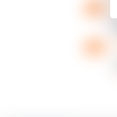
18
En
MARS
La
20
l’
L
18
Pa
MARS
L
ci
14
L