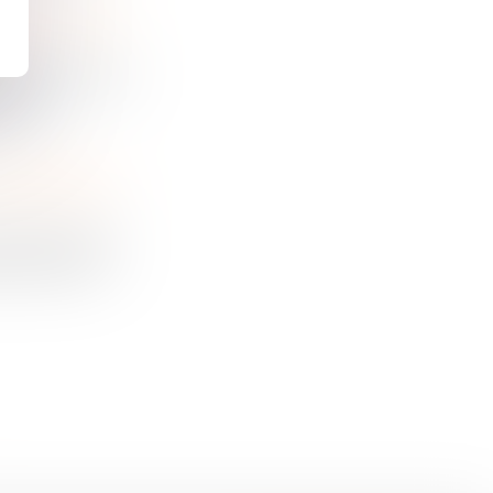
SANCTION PÉNALE DE LA NON PUBLICATION DES COMPTES SOCIAUX ET ACTION SOCIALE UT SINGULI
e
êt du 12 février
on de
RESPONSABILITÉ DU DIAGNOSTIQUEUR ET INDEMNISATION DU PRÉJUDICE
ts (Cass, 3ème
er 2025, n°23-