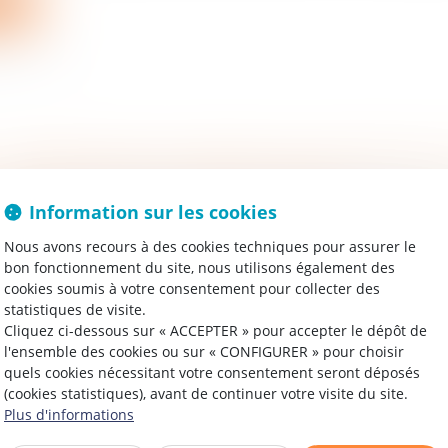
uite
rticuliers
/
Patrimoine
/
Copropriété et voisinage
Information sur les cookies
ss, 3ème civ, 30 janvier 2025, n°23-13.325 Se plaignant 
ffectant les parties communes et un appartement d’une 
Nous avons recours à des cookies techniques pour assurer le
bon fonctionnement du site, nous utilisons également des
ndicat des copropriétaires et...
cookies soumis à votre consentement pour collecter des
ire la suite
statistiques de visite.
Cliquez ci-dessous sur « ACCEPTER » pour accepter le dépôt de
treprises
/
Gestion de l'entreprise
/
Communication et vie social
l'ensemble des cookies ou sur « CONFIGURER » pour choisir
e 12 février 2025, la chambre commerciale, financière e
quels cookies nécessitant votre consentement seront déposés
(cookies statistiques), avant de continuer votre visite du site.
a Cour de cassation a rendu un arrêt portant sur la rému
Plus d'informations
érant d’une SARL qui a été révoqu...
ire la suite