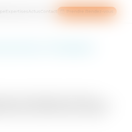
ipe
Expertises
Actus
Contact
Prendre Rendez-vous
 de l'indu : Principes et
erciaux continue de faire couler beaucoup
lorsque pour la première fois au cours du premier
’est à la fin de l’année 2011 que la situation