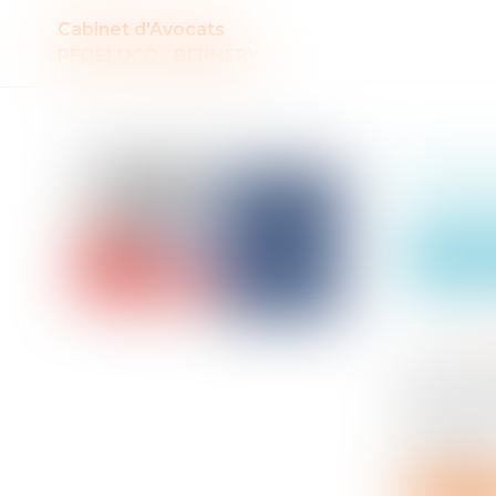
Cabinet d'Avocats
PEDELUCQ - BERNERY
Auteur : MEDINA Jean-Luc
Clause
limite
Entreprises
Publié le :
1
Source :
www
La clause 
d’encre. C
trimestre 
s’est rétab.