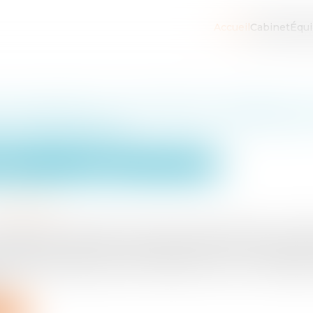
Accueil
Cabinet
Équ
 réputée non écrite et restitution
s temporelles
Gestion de l'entreprise
Construction Immobilier
8/03/2025
.eurojuris.fr
d’indexation réputée non écrite au sein des baux comm
e sujet a commencé à intéresser bailleurs et locataires 
2009 l’indice des loyers commerciaux a connu une baisse. C
..