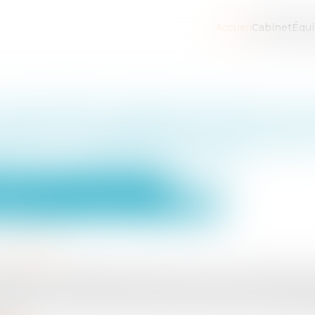
Accueil
Cabinet
Équ
nseil d’État valide le décret sur
cadre son application : éclairages
ons) ministérielle retirée
Emploi
Licenciements / Démission
Ressources humaines
Discipline et licenciement
9/04/2025
w.eurojuris.fr
écision du 18 décembre 2024 (CE, 1re et 4e chambres réun
 différentes requêtes introduites notamment par des orga
2023-275 du 17 avril 2023. Ce décret précise les modalit