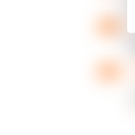
l
l’
L
29
Pa
AVR.
Co
d
so
L
28
Pa
Co
AVR.
L
co
qu
L