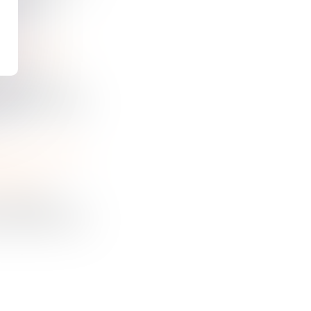
rvation de
KILOMÉTRAGE INCERTAIN DU VÉHICULE D’OCCASION ET PRÉSOMPTION DE RESPONSABILITÉ DU VENDEUR PROFESSIONNEL
code civil « Le
ages et intérêts
DONNÉES PERSONNELLES : QUI EST RECEVABLE À SAISIR LA CNIL ?
istrative
5, n°493843. Le
à répondre à une