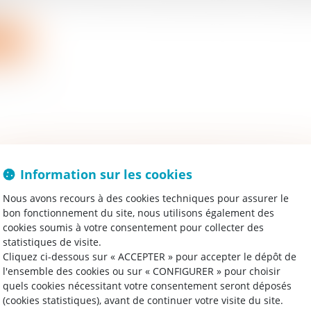
.
uite
rticuliers
/
Patrimoine
/
Immobilier / Logement
Information sur les cookies
r un arrêt du 13 février 2025 (Cour de cassation, 3e cham
Nous avons recours à des cookies techniques pour assurer le
vrier 2025 – n° 23-17.636), la Cour de cassation a apporté
bon fonctionnement du site, nous utilisons également des
r l’étendue des obligations...
cookies soumis à votre consentement pour collecter des
statistiques de visite.
ire la suite
Cliquez ci-dessous sur « ACCEPTER » pour accepter le dépôt de
l'ensemble des cookies ou sur « CONFIGURER » pour choisir
rticuliers
/
Civil / Pénal
/
Permis de conduire
quels cookies nécessitant votre consentement seront déposés
ass. crim., 18 mars 2025, n° 24-80.661 Un prévenu avait 
(cookies statistiques), avant de continuer votre visite du site.