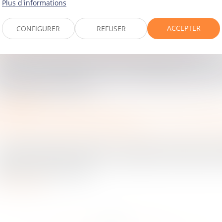
e tribunal de police à une amende de 300 € pour inobse
Plus d'informations
arrêt absolu imposé par un feu t...
ire la suite
ACCEPTER
CONFIGURER
REFUSER
rticuliers
/
Consommation
/
Contrats de vente / Prêts
nformément à l’article 1147 ancien (désormais 1231-1) du 
ébiteur est condamné, s'il y a lieu, au paiement de domm
it à raison de l'inexécuti...
ire la suite
rticuliers
/
Consommation
/
Procédures
llectivités
/
Contentieux
/
Tribunal administratif/ Procédure admin
e Conseil d’État répond dans un arrêt du 20 février 202
ntexte : En février 2025, le Conseil d’État a été amené 
estion simple en appa...
ire la suite