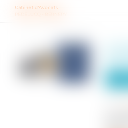
Cabinet d'Avocats
PEDELUCQ - BERNERY
Auteur : Delahousse Christophe
Le Co
et en
questi
Particuliers
Entreprises
Publié le :
2
Source :
ww
Par une d
rejeté les
décret n°