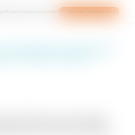
ipe
Expertises
Actus
Contact
Prendre Rendez-vous
 la présomption de démission
 sur la FAQ ( Foire aux
ies, n°473640 et autres), le Conseil d’État a
nisations syndicales contestant la légalité du
és d’application de la présomption de démission