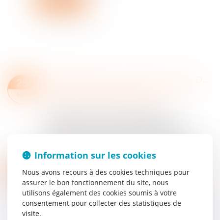
Lire la suite
INFORMATION ET PROTECTION DES VICTIMES DE VIOLENCES SEXUELLES LORS DE LA LIBÉRATION DE LEUR AGRESSEUR : ADOPTION À L'AN
29
Droit de la famille, des personnes et de leur
MAI
patrimoine
/
Violences familiales
La proposition de loi visant à garantir
l’information et la protection effective des
victimes de violences sexuelles lors de la
libération de leur agresseur a été adoptée par le...
Information sur les cookies
Lire la suite
INCAPACITÉ PERMANENTE PROFESSIONNELLE : LES RÈGLES CHANGENT !
29
Nous avons recours à des cookies techniques pour
Droit du travail - Employeurs
/
Responsabilité
assurer le bon fonctionnement du site, nous
MAI
accident du travail
utilisons également des cookies soumis à votre
Dans le prolongement de la loi de financement
consentement pour collecter des statistiques de
de la Sécurité sociale pour 2025, les nouvelles
visite.