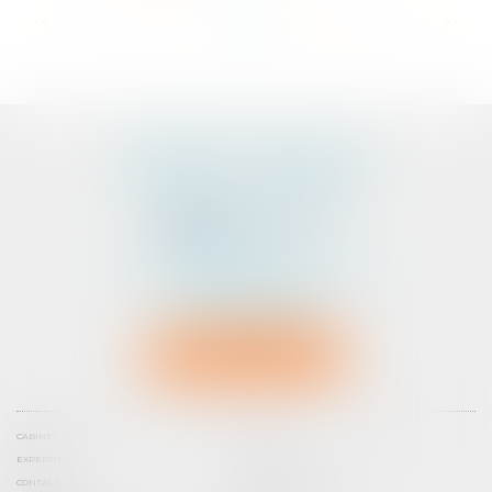
...
...
<<
<
5
6
7
8
9
10
11
>
>>
CABINET D'AVOCATS
PEDELUCQ - BERNERY
2 Rue Abbé Laudrin
Centre d’affaires Le Pré aux Clercs
56100 LORIENT
Tél :
02 97 87 73 30
NOUS LOCALISER
CABINET
ÉQUIPE
EXPERTISES
ACTUS
CONTACT
PRENDRE RENDEZ-VOUS