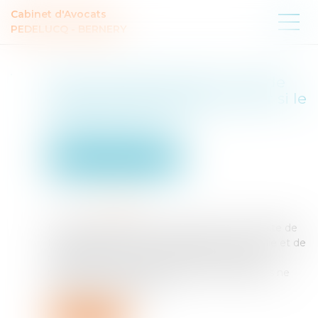
Cabinet d'Avocats
PEDELUCQ - BERNERY
Droit à la déconnexion : pas de
manquement de l’employeur si le
salarié se connecte
spontanément
Droit du travail - Employeurs
Publié le :
21/05/2026
Source :
www.efl.fr
Le choix du salarié de se connecter à son poste de
travail pendant un arrêt de travail pour maladie et de
réaliser des actions ponctuelles en réponse
notamment à des notifications automatiques ne
suffit pas à caractériser ...