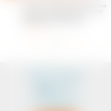
Cass. com., 7 mai 2025, n° 23-20.471 Pour la Cour
de cassation, le créancier d’une société n’a pas
qualité pour agir en désignation d’un
administrateur provisoire de celle-ci...
Lire la suite
...
...
<<
<
57
58
59
60
61
62
63
>
>>
CABINET D'AVOCATS
PEDELUCQ - BERNERY
2 Rue Abbé Laudrin
Centre d’affaires Le Pré aux Clercs
56100 LORIENT