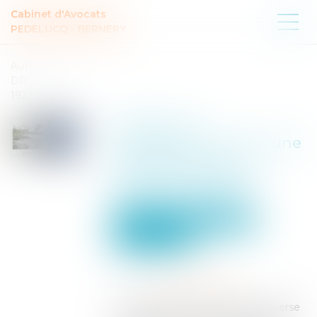
Cabinet d'Avocats
PEDELUCQ - BERNERY
Auteur :
DROUINEAU
1927
Mayotte en
reconstruction : vers une
ordonnance pour
déroger aux règles
d’aménagement
Collectivités
Environnement
Environnement
Publié le :
28/05/2025
Source :
www.eurojuris.fr
Le Département de Mayotte traverse