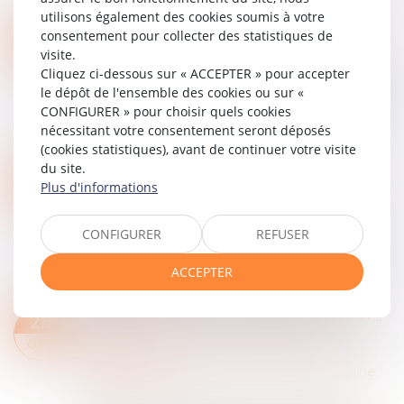
Lire la suite
utilisons également des cookies soumis à votre
CLAUSE DE PRÉCIPUT ET PARTAGE
consentement pour collecter des statistiques de
30
Particuliers
/
Patrimoine
/
Gestion
visite.
OCT.
Cliquez ci-dessous sur « ACCEPTER » pour accepter
En quoi consiste la clause préciputaire ? Quel est
le dépôt de l'ensemble des cookies ou sur «
son objet, son support ? Qu'en est-il du droit de
CONFIGURER » pour choisir quels cookies
partage ? Retrouvez toutes les informations
nécessitant votre consentement seront déposés
utiles dans cet article. Du p...
(cookies statistiques), avant de continuer votre visite
Lire la suite
du site.
LOUEURS EN MEUBLÉ : ATTENTION À LA PREUVE DES DÉPENSES PROFESSIONNELLES !
29
Plus d'informations
Particuliers
/
Patrimoine
/
Fiscalité
OCT.
La Cour administrative d’appel de Paris, dans un
CONFIGURER
REFUSER
arrêt du 17 octobre 2025 (n° 24PA00187),
rappelle avec fermeté que les contribuables
ACCEPTER
exerçant une activité de location meublée d...
Lire la suite
LICENCIEMENT DISCIPLINAIRE FONDÉ SUR L’EXERCICE DE LA LIBERTÉ RELIGIEUSE DANS LA VIE PERSONNELLE
28
Particuliers
/
Emploi
/
Licenciements /
OCT.
Démission
Entreprises
/
Ressources humaines
/
Discipline
et licenciement