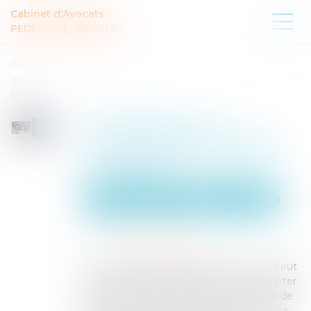
Cabinet d'Avocats
PEDELUCQ - BERNERY
Auteur :
VIBERT
Olivier
Prescription de la
responsabilité de l’expert-
comptable : le délai butoir
de vingt ans
Entreprises
Finances
Banque et finance
Publié le :
29/10/2025
Source :
www.eurojuris.fr
Le délai de la prescription extinctive ne peut
être reporté au-delà de vingt ans à compter
du jour de la naissance du droit. Le point de
départ de ce délai butoir de vingt ans pour