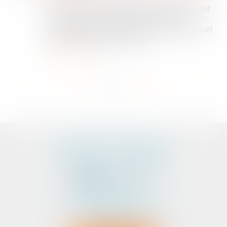
L’arrêt rendu par la Chambre sociale de la Cour
de cassation, le 10 septembre 2025 (n° 23-
22.722), est relatif à la distinction (parfois ténue)
entre les faits relevant de la vi...
Lire la suite
...
...
<<
<
24
25
26
27
28
29
30
>
>>
CABINET D'AVOCATS
PEDELUCQ - BERNERY
2 Rue Abbé Laudrin
Centre d’affaires Le Pré aux Clercs
56100 LORIENT
Tél :
02 97 87 73 30