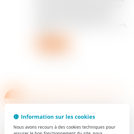
faire valoir un droit court, s’agissant d’une
action en responsabilité d’un expert-
comptable pour manquement à ses
obligations contractuelles envers son client,
à com...
Lire la suite
ACTION INDIVIDUELLE DU COPROPRIÉTAIRE ET MISE EN CAUSE DU SYNDIC
30
Particuliers
/
Patrimoine
/
Copropriété et
OCT.
voisinage
Par son arrêt rendu le 16 octobre 2025, la Cour de
Information sur les cookies
cassation a très clairement rappelé que si le
copropriétaire, qui agit seul judiciairement pour la
Nous avons recours à des cookies techniques pour
défense de la propriété ou...
assurer le bon fonctionnement du site, nous