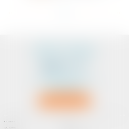
...
...
<<
<
5
6
7
8
9
10
11
>
>>
CABINET D'AVOCATS
PEDELUCQ - BERNERY
2 Rue Abbé Laudrin
Centre d’affaires Le Pré aux Clercs
56100 LORIENT
Tél :
02 97 87 73 30
NOUS LOCALISER
CABINET
ÉQUIPE
EXPERTISES
ACTUS