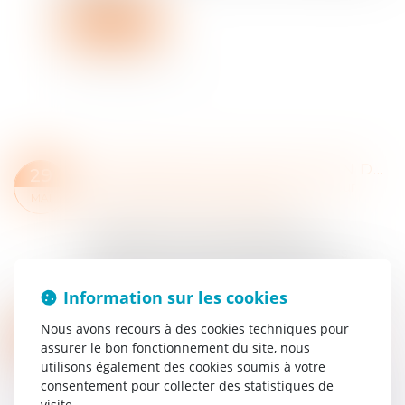
Lire la suite
INFORMATION ET PROTECTION DES VICTIMES DE VIOLENCES SEXUELLES LORS DE LA LIBÉRATION DE LEUR AGRESSEUR : ADOPTION À L'AN
29
Droit de la famille, des personnes et de leur
MAI
patrimoine
/
Violences familiales
La proposition de loi visant à garantir
l’information et la protection effective des
victimes de violences sexuelles lors de la
libération de leur agresseur a été adoptée par le...
Information sur les cookies
Lire la suite
Nous avons recours à des cookies techniques pour
INCAPACITÉ PERMANENTE PROFESSIONNELLE : LES RÈGLES CHANGENT !
29
assurer le bon fonctionnement du site, nous
Droit du travail - Employeurs
/
Responsabilité
MAI
utilisons également des cookies soumis à votre
accident du travail
consentement pour collecter des statistiques de
Dans le prolongement de la loi de financement
visite.