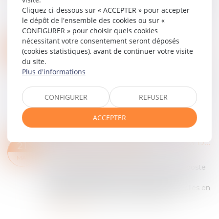
de la Sécurité sociale pour 2025, les nouvelles
Cliquez ci-dessous sur « ACCEPTER » pour accepter
modalités d’indemnisation de l’incapacité
le dépôt de l'ensemble des cookies ou sur «
permanente consécutive à un accident du t...
CONFIGURER » pour choisir quels cookies
Lire la suite
nécessitant votre consentement seront déposés
LA CPAM NE PEUT REFUSER LE CAPITAL DÉCÈS AU PARTENAIRE DE PACS À CHARGE AU SEUL MOTIF QU’AUCUNE DEMANDE N’A ÉTÉ FAITE DANS LE DÉLAI D’UN MOIS
27
(cookies statistiques), avant de continuer votre visite
Droit de la famille, des personnes et de leur
du site.
MAI
patrimoine
/
Couples et régime matrimoniaux
Plus d'informations
Une femme liée par un pacte civil de solidarité
avec un travailleur indépendant décédé le 8
CONFIGURER
REFUSER
septembre 2018 a demandé à la CPAM le
versement du capital décès le 3 septembre
ACCEPTER
2020....
Lire la suite
DROIT À LA DÉCONNEXION : PAS DE MANQUEMENT DE L’EMPLOYEUR SI LE SALARIÉ SE CONNECTE SPONTANÉMENT
21
Droit du travail - Employeurs
MAI
Le choix du salarié de se connecter à son poste
de travail pendant un arrêt de travail pour
maladie et de réaliser des actions ponctuelles en
réponse notamment à des notificatio...
Lire la suite