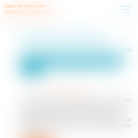
Cabinet d'Avocats
PEDELUCQ - BERNERY
Recherche de paternité
internationale : cassation de
l’arrêt appliquant la loi de Floride
Droit de la famille, des personnes et de leur patrimoine
Filiation
Publié le :
03/06/2026
Source :
www.lemag-juridique.com
Une femme de nationalité américaine et biélorusse
a donné naissance à un enfant en Floride en 2019.
En 2021, elle a assigné un homme devant les
juridictions françaises en recherche de paternité. Le
litige portait sur la détermination de la loi applicable
à la filiation...