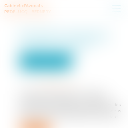
Cabinet d'Avocats
PEDELUCQ - BERNERY
Rémunération des apprentis :
exonération de cotisations et
contributions salariales
Droit du travail - Employeurs
Droit de la protection sociale
Publié le :
15/07/2025
Source :
efl.businesscomm.fr
Le Boss a modifié sa position sur le régime
d’exonération des cotisations et contributions
sociales salariales applicable aux rémunérations des
apprentis pour les contrats d’apprentissage conclus
avant le 1-3-2025, mais débutant après cette date...