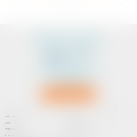
...
...
<<
<
42
43
44
45
46
47
48
>
>>
CABINET D'AVOCATS
PEDELUCQ - BERNERY
2 Rue Abbé Laudrin
Centre d’affaires Le Pré aux Clercs
56100 LORIENT
Tél :
02 97 87 73 30
NOUS LOCALISER
CABINET
ÉQUIPE
EXPERTISES
ACTUS
CONTACT
PRENDRE RENDEZ-VOUS
HONORAIRES
PLAN DU SITE