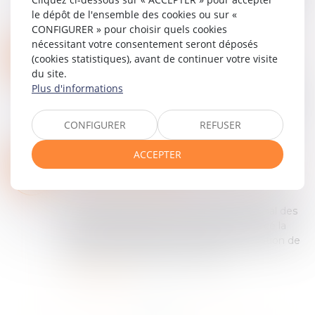
non écrite au sein des baux commerciaux
le dépôt de l'ensemble des cookies ou sur «
continue d’alimenter la Cour de cass...
CONFIGURER » pour choisir quels cookies
Lire la suite
nécessitant votre consentement seront déposés
INDIVISION POST-COMMUNAUTAIRE ET INDEMNITÉ D’OCCUPATION : PRÉCISION IMPORTANTE DE LA COUR DE CASSATION
16
(cookies statistiques), avant de continuer votre visite
Particuliers
/
Patrimoine
/
Gestion
du site.
JUIL.
La Cour de cassation, dans un arrêt du 12 juin
Plus d'informations
2025 (Civ. 1re, 12 juin 2025, n° 23-22.003), apporte
un rappel salutaire concernant l’indemnité
CONFIGURER
REFUSER
d’occupation due dans le cadre d’u...
Lire la suite
ACCEPTER
LA RÉSOLUTION JUDICIAIRE D’UN CONTRAT SAAS POUR INEXÉCUTION FAUTIVE : ILLUSTRATION DE L’ARTICLE 1217 DU CODE CIVIL
15
Entreprises
/
Marketing et ventes
/
Contrats
JUIL.
commerciaux/ distribution
Par un jugement du 17 juin 2025, le Tribunal des
activités économiques de Paris a prononcé la
résolution de plusieurs contrats de prestation de
services informatiques (SaaS) aux...
Lire la suite