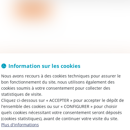
Lire la suite
rticuliers
/
Patrimoine
/
Gestion
Information sur les cookies
 Cour de cassation, dans un arrêt du 12 juin 2025 (Civ. 1re
Nous avons recours à des cookies techniques pour assurer le
° 23-22.003), apporte un rappel salutaire concernant l’i
bon fonctionnement du site, nous utilisons également des
occupation due dans le cadre d’u...
cookies soumis à votre consentement pour collecter des
ire la suite
statistiques de visite.
Cliquez ci-dessous sur « ACCEPTER » pour accepter le dépôt de
l'ensemble des cookies ou sur « CONFIGURER » pour choisir
oit du travail - Employeurs
/
Droit de la protection sociale
quels cookies nécessitant votre consentement seront déposés
 Boss a modifié sa position sur le régime d’exonération de
(cookies statistiques), avant de continuer votre visite du site.
ntributions sociales salariales applicable aux rémunérat
Plus d'informations
prentis pour les contrats d’app...