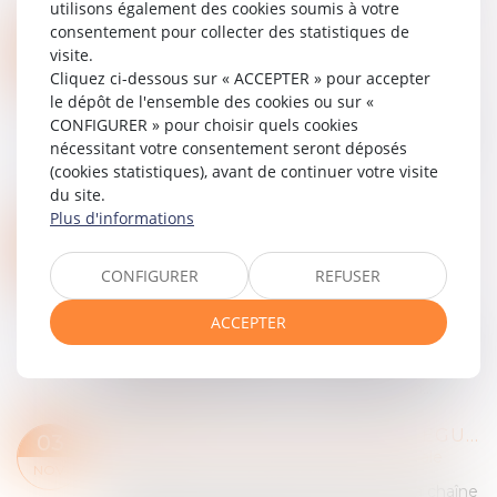
utilisons également des cookies soumis à votre
Lire la suite
consentement pour collecter des statistiques de
LES MILITAIRES DOIVENT ÊTRE INFORMÉS DE LEUR DROIT AU SILENCE EN CAS DE PROCÉDURE DISCIPLINAIRE
04
visite.
Collectivités
/
Services publics
/
Fonction
Cliquez ci-dessous sur « ACCEPTER » pour accepter
NOV.
publique / Personnel administratif
le dépôt de l'ensemble des cookies ou sur «
Cons. const., 30 avr. 2025, n° 2025-1137 QPC Le
CONFIGURER » pour choisir quels cookies
droit de silence est désormais explicitement
nécessitant votre consentement seront déposés
reconnu dans les procédures disciplinaires
(cookies statistiques), avant de continuer votre visite
militaires, comme garantie constitutio...
du site.
Lire la suite
Plus d'informations
DÉPLAFONNEMENT DU LOYER COMMERCIAL : LA MODIFICATION DES FACTEURS LOCAUX DE COMMERCIALITÉ ET SON INCIDENCE
04
Entreprises
/
Gestion de l'entreprise
/
NOV.
CONFIGURER
REFUSER
Construction Immobilier
Dans une décision du 18 septembre 2025
ACCEPTER
(Pourvoi 24-13.288) la Cour de cassation a jugé
qu’il résulte des articles L. 145-34 et R. 145-6 du
code de commerce que la modification n...
Lire la suite
VIDÉO : LES RÈGLES SUR LES DÉGUISEMENTS
03
Particuliers
/
Civil / Pénal
/
Procédure pénale
NOV.
Déjà la deuxième vidéo d'Halloween de la chaîne