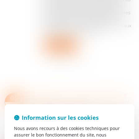
sein de la famille d’un défunt, le droit
français ne contient pas de règles claires
lorsqu’un défunt n’a pas exprimé sa
volonté de son vivant, laissant le soin aux
tribunaux de trancher cet...
Lire la suite
CONCESSION : LE RÉGIME DES BIENS DE RETOUR ÉTENDU À CERTAINS TIERS AU CONTRAT
05
Collectivités
/
Services publics
/
Service public /
NOV.
Délégation de service public
Information sur les cookies
Le Conseil d’Etat a étendu la notion de bien de
retour à des biens appartenant à des tiers au
Nous avons recours à des cookies techniques pour
contrat étroitement liés au concessionnaire, et
assurer le bon fonctionnement du site, nous
ainsi fait échec à certains montage...