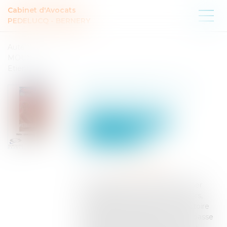
Cabinet d'Avocats
PEDELUCQ - BERNERY
Auteur :
MOUNIELOU
Etienne
Vidéo : l'élection du
procureur ?
Particuliers
Civil / Pénal
Procédure pénale
Publié le :
09/02/2026
Source :
www.eurojuris.fr
On avait dit que ce serait un super
sujet de vidéo, le voici donc. Alors,
comment ça se passe cette histoire
d'élection du procureur ? Ça se passe