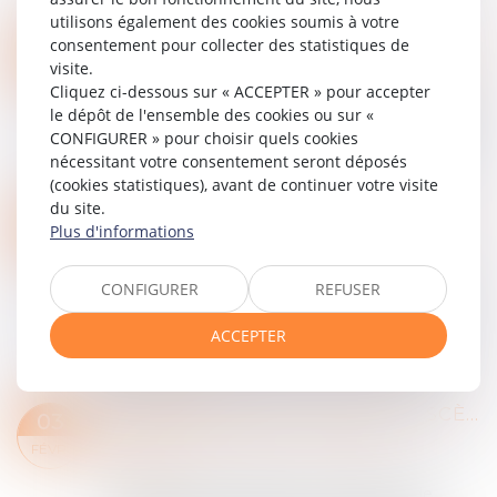
utilisons également des cookies soumis à votre
Lire la suite
UN APPEL AU BOYCOTT D’UNE ASSOCIATION PROFESSIONNELLE PEUT CONSTITUER UNE PRATIQUE ANTICONCURRENTIELLE
consentement pour collecter des statistiques de
06
Entreprises
/
Marketing et ventes
/
Concurrence
visite.
FÉVR.
Cliquez ci-dessous sur « ACCEPTER » pour accepter
Une association professionnelle qui édicte des
le dépôt de l'ensemble des cookies ou sur «
recommandations à ses membres peut devenir
CONFIGURER » pour choisir quels cookies
un acteur du marché et donc être soumise au
nécessitant votre consentement seront déposés
droit de la concurrence. Dès lors qu’un or...
(cookies statistiques), avant de continuer votre visite
Lire la suite
du site.
DÉSÉQUILIBRE SIGNIFICATIF : L’ABSENCE DE DÉPENDANCE ÉCONOMIQUE N’EXCLUT NI LA SOUMISSION, NI LA SANCTION
03
Plus d'informations
Entreprises
/
Marketing et ventes
/
Contrats
FÉVR.
commerciaux/ distribution
CONFIGURER
REFUSER
Par un arrêt du 7 janvier 2026 (Cour de cassation,
chambre commerciale, financière et
ACCEPTER
économique, 7 janvier 2026, n° 23-20.219), la
chambre commerciale confirme que l’article L....
Lire la suite
BIENS IMMOBILIERS DEVENUS SCÈNES DE CRIMES : LES VENDEURS ET AGENTS IMMOBILIERS ONT-ILS L’OBLIGATION D’INFORMER LES ACQUÉREURS DE FAITS GRAVES AYANT EU LIEU DANS LE BIEN ?
03
Particuliers
/
Patrimoine
/
Immobilier /
FÉVR.
Logement
Cette question n’est pas un cas d’école, de