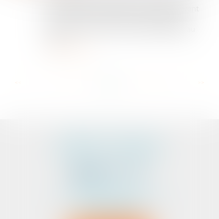
nombreux biens proposés à la vente peuvent
avoir été le lieu événements dramatiques
connus du vendeur et des intermédiaires au
contra...
Lire la suite
...
...
<<
<
12
13
14
15
16
17
18
>
>>
CABINET D'AVOCATS
PEDELUCQ - BERNERY
2 Rue Abbé Laudrin
Centre d’affaires Le Pré aux Clercs
56100 LORIENT
Tél :
02 97 87 73 30