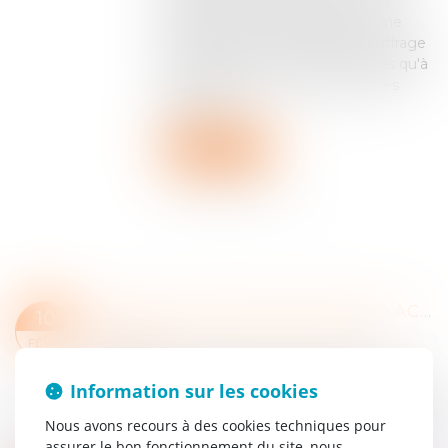
en réalité qu'aux États-Unis, c'est
proprement le seul exemple d'une
élection d'un tel magistrat au suffrage
universel direct. Et ils n'y vont pas qu'à
moitié, puisqu'il y a carrément des
primaire...
Lire la suite
RÉSOLUTION D’UNE CESSION D’ACTIONS : LE CÉDANT RETROUVE SA QUALITÉ D’ACTIONNAIRE AVANT TOUTE RÉINSCRIPTION
10
Entreprises
/
Vie de l'entreprise
/
Cession
FÉVR.
d'entreprise
La résolution judiciaire d’une cession d’actions
Information sur les cookies
rétablit le cédant dans sa qualité d’actionnaire de
Nous avons recours à des cookies techniques pour
plein droit, avec effet rétroactif à la date de
assurer le bon fonctionnement du site, nous
l’assignation. Peu importe...