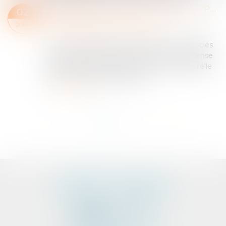
ACTION UT SINGULI ET INTÉRÊT PROPRE DES ASSOCIÉS
02
Entreprises
/
Gestion de l'entreprise
/
JUIL.
Communication et vie sociale
L’action ut singuli est un levier pour les associés
d’une société, servant notamment à la défense
des intérêts de la société elle-même lorsqu’elle
est victime de ses dirigeants....
Lire la suite
<<
<
1
2
3
4
>
>>
CABINET D'AVOCATS
PEDELUCQ - BERNERY