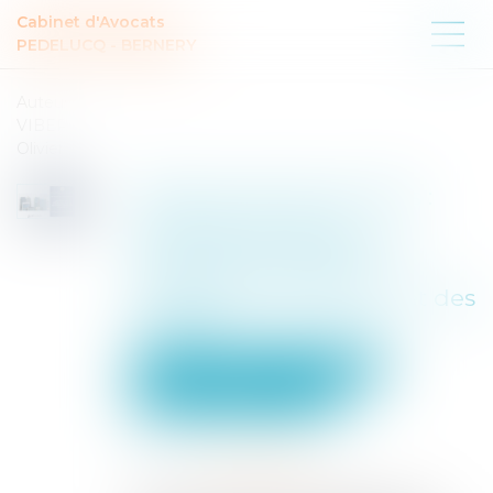
Cabinet d'Avocats
PEDELUCQ - BERNERY
Auteur :
VIBERT
Olivier
Siège social des sociétés :
l’importance de la
présomption légale de
l’adresse déclarée au
registre du commerce et des
sociétés
Entreprises
Gestion de l'entreprise
Communication et vie sociale
Publié le :
04/07/2025
Source :
www.eurojuris.fr