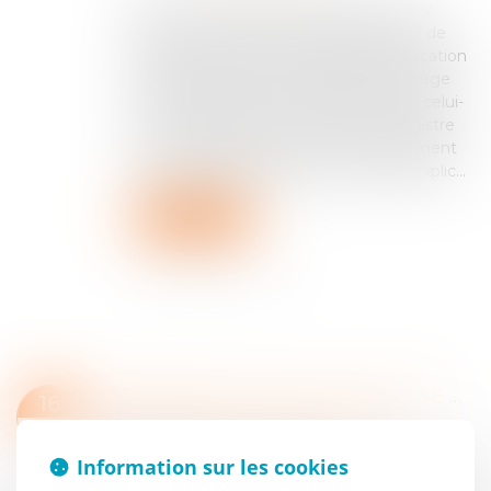
Dans son arrêt du 12 juin 2025 (Cass. civ.
2ème, 12 juin 2025, n°22-24.111) la Cour de
cassation précise les modalités d’application
de la présomption légale relative au siège
social des sociétés, en soulignant que celui-
ci reste réputé être celui inscrit au registre
du commerce tant qu’aucun changement
n’est opéré légalement, sauf preuve explic...
Lire la suite
CONFIDENTIALITÉ DE L'ADRESSE DES DIRIGEANTS DE SOCIÉTÉ : DU NOUVEAU AVEC LE DÉCRET DU 22 AOÛT 2025 !
16
Entreprises
/
Gestion de l'entreprise
/
SEPT.
Communication et vie sociale
Information sur les cookies
L’adresse personnelle des dirigeants de société