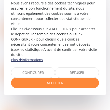
et de certains associés de sociétés
Nous avons recours à des cookies techniques pour
commerciales peut être occultée à leurs
assurer le bon fonctionnement du site, nous
demandes du Registre du Commerce et des
utilisons également des cookies soumis à votre
Sociétés et d...
consentement pour collecter des statistiques de
Lire la suite
visite.
RADIATION D’OFFICE DU REGISTRE DU COMMERCE ET DES SOCIÉTÉS : COMMENT ÉVITER L’IMPASSE ET RÉINSCRIRE VOTRE ENTREPRISE ?
01
Cliquez ci-dessous sur « ACCEPTER » pour accepter
Entreprises
/
Gestion de l'entreprise
/
le dépôt de l'ensemble des cookies ou sur «
SEPT.
Communication et vie sociale
CONFIGURER » pour choisir quels cookies
nécessitant votre consentement seront déposés
La radiation d’office au registre du commerce et
(cookies statistiques), avant de continuer votre visite
des sociétés (RCS) constitue une sanction
du site.
redoutée par de nombreux dirigeants. Souvent
Plus d'informations
perçue comme une condamnation définitive,...
Lire la suite
RÉVOQUER UN DIRIGEANT EN SAS : RÈGLES STATUTAIRES ET ENGAGEMENTS PERSONNELS EXTRA-STATUTAIRES DES ASSOCIÉS
26
CONFIGURER
REFUSER
Entreprises
/
Gestion de l'entreprise
/
JUIL.
Communication et vie sociale
ACCEPTER
Cass. com., 9 juillet 2025, n°24-10.428 et n°23-
21.160 La Cour de cassation a clarifié avec
pédagogie dans deux arrêts les limites et
articulations entre dispositions statuta...
Lire la suite