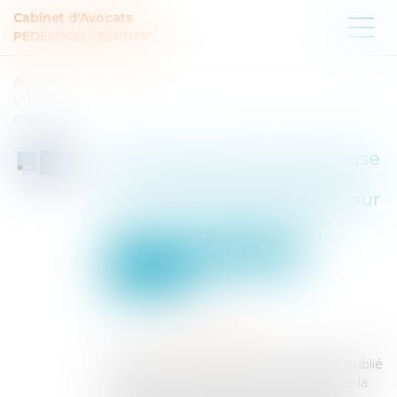
Cabinet d'Avocats
PEDELUCQ - BERNERY
Auteur :
VIBERT
Olivier
Pas d’infraction à une clause
de non-concurrence dans
un contrat de franchise pour
des actes préparatoires
Entreprises
Marketing et ventes
Concurrence
Publié le :
16/04/2025
Source :
www.eurojuris.fr
Cass. com., 19 mars 2025, n° 23-22.925, publié
au Bulletin La chambre commerciale de la