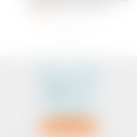
février 2025, pourvoi n° S 23-18.599 Par un arrêt
du 26 février 2025, la chambre comm...
Lire la suite
<<
<
1
2
3
>
>>
CABINET D'AVOCATS
PEDELUCQ - BERNERY
2 Rue Abbé Laudrin
Centre d’affaires Le Pré aux Clercs
56100 LORIENT
Tél :
02 97 87 73 30
NOUS LOCALISER