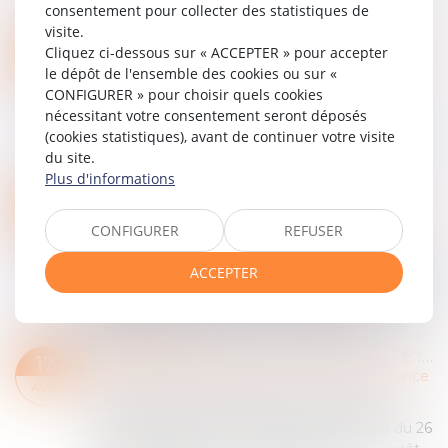
éléments graphiques litigieux en m...
consentement pour collecter des statistiques de
Lire la suite
visite.
CONCURRENCE DÉLOYALE ET ABSENCE DE PRÉJUDICE ÉCONOMIQUE
02
Cliquez ci-dessous sur « ACCEPTER » pour accepter
Entreprises
/
Marketing et ventes
/
Concurrence
le dépôt de l'ensemble des cookies ou sur «
JUIN
CONFIGURER » pour choisir quels cookies
La Cour de cassation a récemment rappelé
nécessitant votre consentement seront déposés
qu’en matière de concurrence déloyale, si un
(cookies statistiques), avant de continuer votre visite
préjudice moral est irréfragablement présumé,
du site.
tel n’est pas le cas du préjudice économique....
Plus d'informations
Lire la suite
UBERPOP ET CONCURRENCE DÉLOYALE : LA COUR DE CASSATION LIMITE LA RÉPARATION DU PRÉJUDICE ÉCONOMIQUE
15
Entreprises
/
Marketing et ventes
/
Concurrence
CONFIGURER
REFUSER
MAI
Par un arrêt du 9 avril 2025 (n° 23-22.122), la
chambre commerciale de la Cour de cassation a
ACCEPTER
partiellement censuré une décision condamnant
Uber France à indemniser des chauffeu...
Lire la suite
RESPONSABILITÉ POUR ENTENTE : NÉCESSITÉ DE PROUVER LE PRÉJUDICE
17
Entreprises
/
Marketing et ventes
/
Concurrence
AVR.
Cour de cassation, Chambre commerciale,
financière et économique, arrêt n° 95 FS-B du 26