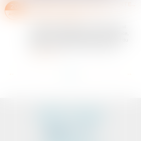
DROIT DE PRÉEMPTION ET VENTE D’UN IMMEUBLE AVEC UN SEUL LOCAL COMMERCIAL
20
Entreprises
/
Gestion de l'entreprise
/
AOÛT
Construction Immobilier
Le droit de préemption du locataire d’un bail
commercial, aussi appelé droit de préférence,
est défini et encadré par l’article L.145-46-1 du
Code de commerce aux termes duquel...
Lire la suite
...
...
<<
<
2
3
4
5
6
7
8
>
>>
CABINET D'AVOCATS
PEDELUCQ - BERNERY
2 Rue Abbé Laudrin