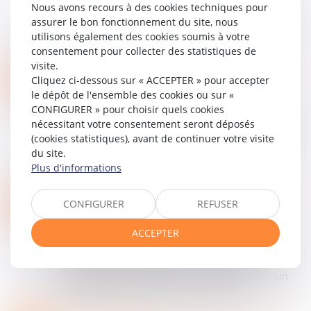
Cass, 3ème civ, 10 juillet 2025, n°23-20.135 Il est
Nous avons recours à des cookies techniques pour
constant que le maître de l’ouvrage peut se voir
assurer le bon fonctionnement du site, nous
imputer une part de responsabilité dans
utilisons également des cookies soumis à votre
l’exercice de ses recours en gara...
consentement pour collecter des statistiques de
Lire la suite
visite.
PREUVE DE L’IMPUTABILITÉ DU DOMMAGE ET GARANTIE RC DÉCENNALE
26
Cliquez ci-dessous sur « ACCEPTER » pour accepter
Entreprises
/
Gestion de l'entreprise
/
le dépôt de l'ensemble des cookies ou sur «
SEPT.
Construction Immobilier
CONFIGURER » pour choisir quels cookies
nécessitant votre consentement seront déposés
Cass, 3ème civ, 11 septembre 2025, n°24-10.139,
(cookies statistiques), avant de continuer votre visite
Publié au bulletin Si l’article 1792 du code civil
du site.
institut une responsabilité de plein droit du
Plus d'informations
constructeur dont il ne peut...
Lire la suite
L'ACTION EN REQUALIFICATION DU BAIL DÉROGATOIRE EN BAIL COMMERCIAL EST-ELLE SOUMISE À PRESCRIPTION ?
15
CONFIGURER
REFUSER
Entreprises
/
Gestion de l'entreprise
/
SEPT.
Construction Immobilier
ACCEPTER
L’arrêt du 19 juin 2025 (Cour de cassation, 3ème
chambre civile, 19 juin 2025, n° 24-22.125)
concerne des relations contractuelles entre un
bailleur et un locataire qui ont débu...
Lire la suite