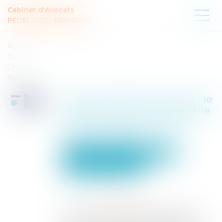
Cabinet d'Avocats
PEDELUCQ - BERNERY
Auteur :
De
CHAZAL
Agathe
Bail commercial et covid : le
preneur reste-t-il redevable
de son loyer pendant la
crise sanitaire ?
Entreprises
Gestion de l'entreprise
Construction Immobilier
Publié le :
26/08/2025
Source :
www.eurojuris.fr
Par un arrêt rendu le 7 mai 2025 (Cass.