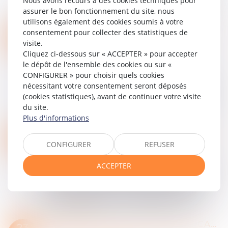
Nous avons recours à des cookies techniques pour
résolution de plusieurs contrats de prestation de
assurer le bon fonctionnement du site, nous
services informatiques (SaaS) aux...
utilisons également des cookies soumis à votre
Lire la suite
consentement pour collecter des statistiques de
VICTOIRE SIGNIFICATIVE EN MATIÈRE DE RUPTURE DE RELATIONS COMMERCIALES ÉTABLIES !
10
visite.
Entreprises
/
Marketing et ventes
/
Contrats
JUIL.
Cliquez ci-dessous sur « ACCEPTER » pour accepter
commerciaux/ distribution
le dépôt de l'ensemble des cookies ou sur «
Contexte de l'affaire : une rupture de
CONFIGURER » pour choisir quels cookies
collaboration après 6 années de partenariat Le
nécessitant votre consentement seront déposés
Cabinet Adam-Caumeil a récemment obtenu
(cookies statistiques), avant de continuer votre visite
une victoire importante devant la Cour d'appel
du site.
de...
Plus d'informations
Lire la suite
DEVOIR D'INFORMATION PRÉCONTRACTUELLE : VERS UNE OBLIGATION D’INFORMATION PRÉCONTRACTUELLE PLUS STRICTE
25
CONFIGURER
REFUSER
Entreprises
/
Marketing et ventes
/
Contrats
JUIN
commerciaux/ distribution
ACCEPTER
Arrêt rendu par la Chambre commerciale de la
Cour de cassation le 14 mai 2025, n° 23-17.948
Dans son arrêt du 14 mai 2025, la chambre
commerciale de la Cour de cassation a m...
Lire la suite
RÉSOLUTION UNILATÉRALE ET CADUCITÉ DES CONTRATS INTERDÉPENDANTS
23