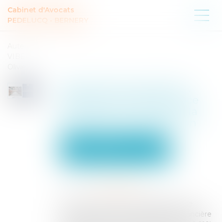
Cabinet d'Avocats
PEDELUCQ - BERNERY
Auteur :
VIBERT
Olivier
Déséquilibre significatif :
l’absence de dépendance
économique n’exclut ni la
soumission, ni la sanction
Entreprises
Marketing et ventes
Contrats commerciaux/ distribution
Publié le :
03/02/2026
Source :
www.eurojuris.fr
Par un arrêt du 7 janvier 2026 (Cour de
cassation, chambre commerciale, financière