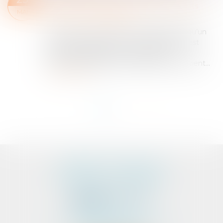
Entreprises
/
Marketing et ventes
/
Contrats
MAI
commerciaux/ distribution
Cass. com., 5 févr. 2025, n° 23-23.358 Lorsqu’un
contrat de fourniture et de maintenance est
résolu unilatéralement en raison d’un
manquement grave du prestataire, qu’advient...
Lire la suite
<<
<
1
2
>
>>
CABINET D'AVOCATS
PEDELUCQ - BERNERY
2 Rue Abbé Laudrin
Centre d’affaires Le Pré aux Clercs