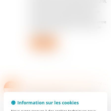
et économique, 7 janvier 2026, n° 23-20.219),
la chambre commerciale confirme que
l’article L. 442-6, I, 2° (ancien) du code de
commerce n’exige aucune asymétrie
structurelle de puissance économique entre
les parties. Un distributeur peut tenter de
soumettre ses...
Lire la suite
LA RÉSOLUTION JUDICIAIRE D’UN CONTRAT SAAS POUR INEXÉCUTION FAUTIVE : ILLUSTRATION DE L’ARTICLE 1217 DU CODE CIVIL
15
Entreprises
/
Marketing et ventes
/
Contrats
JUIL.
commerciaux/ distribution
Par un jugement du 17 juin 2025, le Tribunal des
Information sur les cookies
activités économiques de Paris a prononcé la