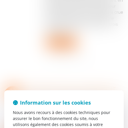
garde peuvent causer aux tiers tant en
raison de leur existence que de leur
fonctionnement. Le 7 juin 2018, la crue
d’un cours d'eau busé a causé une
importante inondation frappant trois
propriétés. Les...
Lire la suite
L’ADAPTATION AU CHANGEMENT CLIMATIQUE : DORMEZ TRANQUILLES BRAVES GENS, L’EAU MONTE MAIS L’ETAT N’EN A CURE !
22
Collectivités
/
Environnement
/
Environnement
JUIL.
Information sur les cookies
Le 2 juillet, la commission des finances de
l’assemblée a publié un rapport dans lequel deux
Nous avons recours à des cookies techniques pour
députés écologistes dénoncent l’absence
assurer le bon fonctionnement du site, nous
d’évaluation du financement alloué au change...
utilisons également des cookies soumis à votre
Lire la suite