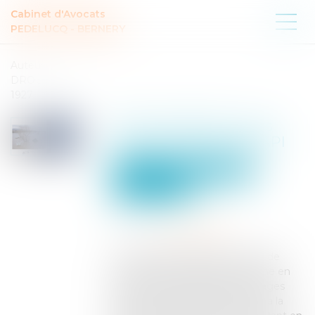
Cabinet d'Avocats
PEDELUCQ - BERNERY
Auteur :
DROUINEAU
1927
Responsabilité, cours
d’eau busés et GEMAPI
Collectivités
Environnement
Environnement
Publié le :
04/03/2025
Source :
www.eurojuris.fr
De manière générale, le maître de
l’ouvrage est responsable, même en
l’absence de faute, des dommages
que les ouvrages publics dont il a la