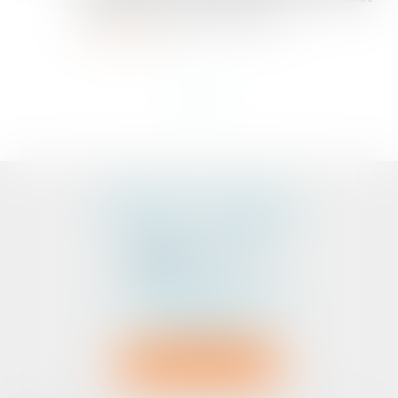
2022 pour les bâtiments tertiaire...
Lire la suite
<<
<
1
>
>>
CABINET D'AVOCATS
PEDELUCQ - BERNERY
2 Rue Abbé Laudrin
Centre d’affaires Le Pré aux Clercs
56100 LORIENT
Tél :
02 97 87 73 30
NOUS LOCALISER