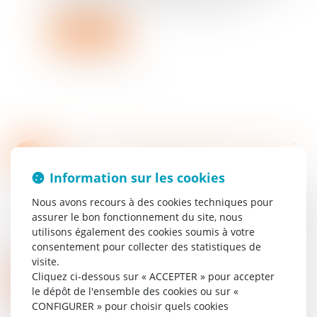
seule, à justifier une vente par licitation...
Lire la suite
VICE DU CONSENTEMENT ET SUCCESSION : L’ACCORD TRANSACTIONNEL PEUT-IL ÊTRE ANNULÉ ?
21
Droit de la famille, des personnes et de leur
FÉVR.
Information sur les cookies
patrimoine
/
Patrimoine et succession
La révocation d’un testament antérieur peut
Nous avons recours à des cookies techniques pour
entraîner l’application des règles de la dévolution
assurer le bon fonctionnement du site, nous
légale. Lorsqu’un litige survient entre héritiers
utilisons également des cookies soumis à votre
sur la validité d’un testament...
consentement pour collecter des statistiques de
Lire la suite
visite.
INDIVISION SUCCESSORALE ET DÉMEMBREMENT : LA COUR DE CASSATION TRANCHE EN FAVEUR DES NUS-PROPRIÉTAIRES
07
Cliquez ci-dessous sur « ACCEPTER » pour accepter
Droit de la famille, des personnes et de leur
le dépôt de l'ensemble des cookies ou sur «
FÉVR.
patrimoine
/
Patrimoine et succession
CONFIGURER » pour choisir quels cookies