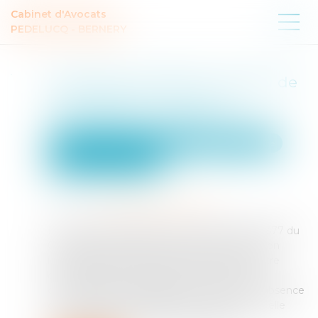
Cabinet d'Avocats
PEDELUCQ - BERNERY
Indivision et licitation : rappel de
la nécessité d’un partage
impossible en nature
Droit de la famille, des personnes et de leur patrimoine
Patrimoine et succession
Publié le :
21/02/2025
Source :
www.lemag-juridique.com
En matière de partage successoral, l'article 1377 du
Code de procédure civile pose le principe selon
lequel la licitation des biens indivis ne peut être
ordonnée que si ces biens ne peuvent être
commodément partagés en nature. Ainsi, l'absence
d'accord entre les indivisaires ne suffit pas, à elle