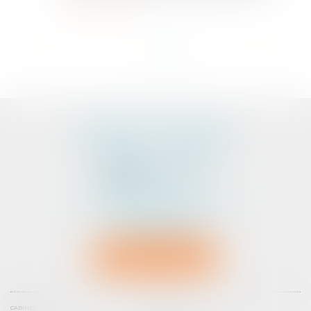
<<
<
1
2
3
4
5
6
>
>>
CABINET D'AVOCATS
PEDELUCQ - BERNERY
2 Rue Abbé Laudrin
Centre d’affaires Le Pré aux Clercs
56100 LORIENT
Tél :
02 97 87 73 30
NOUS LOCALISER
CABINET
ÉQUIPE