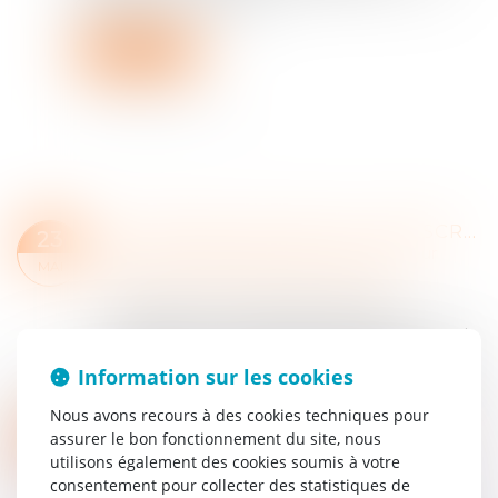
opérations de succession...
Lire la suite
SUCCESSION VACANTE ET PRESCRIPTION : ABSENCE DE SUSPENSION EN L’ABSENCE DE TITRE EXÉCUTOIRE
23
Droit de la famille, des personnes et de leur
MAI
patrimoine
/
Patrimoine et succession
L’ouverture d’une succession vacante
n’interrompt ni ne suspend automatiquement la
prescription des créances à l’encontre de la
Information sur les cookies
succession. Les créanciers doivent déclarer leur...
Lire la suite
Nous avons recours à des cookies techniques pour
CALCUL DES DROITS DE SUCCESSION : À QUI LA DETTE ?
09
assurer le bon fonctionnement du site, nous
Droit de la famille, des personnes et de leur
utilisons également des cookies soumis à votre
MAI
patrimoine
/
Patrimoine et succession
consentement pour collecter des statistiques de