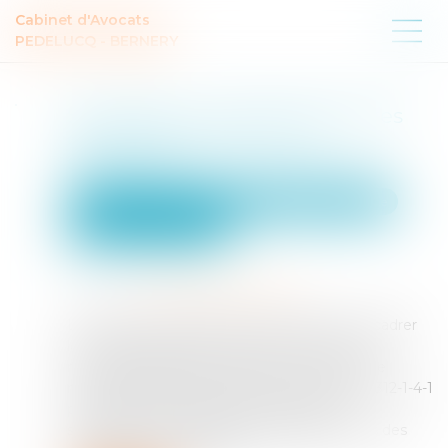
Cabinet d'Avocats
PEDELUCQ - BERNERY
Successions : les frais bancaires
désormais plafonnés ou
supprimés
Droit de la famille, des personnes et de leur patrimoine
Patrimoine et succession
Publié le :
30/05/2025
Source :
www.lemag-juridique.com
La loi du 13 mai 2025 visant à réduire et à encadrer
les frais bancaires sur succession introduit un
nouveau dispositif protecteur au sein du code
monétaire et financier. Elle crée un article L 312-1-4-1
prévoyant, dans certaines hypothèses, la
suppression des frais bancaires appliqués lors des