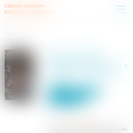
Cabinet d'Avocats
PEDELUCQ - BERNERY
Auteur :
MOUNIELOU
Etienne
Vidéo : Le casier
judiciaire : Quelles
informations y figurent ?
Pendant combien de
temps ?
Particuliers
Civil / Pénal
Procédure pénale
Publié le :
16/04/2025
Source :
www.eurojuris.fr
Alors parmi les demandes récurrentes,