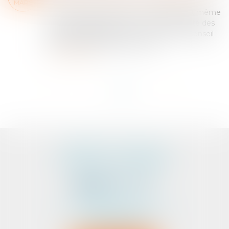
MARS
Le secret professionnel est le fondement même
de la profession d'avocat. La confidentialité des
pièces échangées entre le client et son conseil
est la garantie absolue du lien d...
Lire la suite
<<
<
1
2
3
4
>
>>
CABINET D'AVOCATS
PEDELUCQ - BERNERY
2 Rue Abbé Laudrin
Centre d’affaires Le Pré aux Clercs
56100 LORIENT