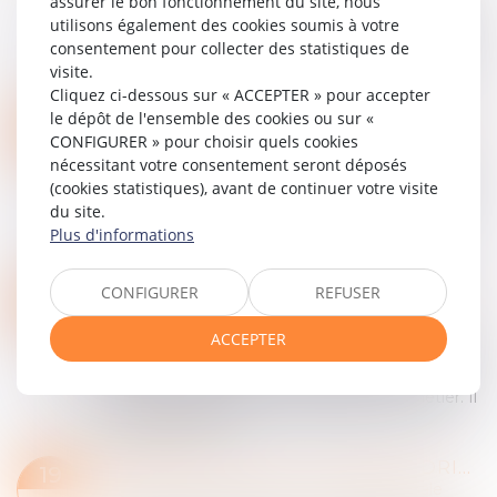
assurer le bon fonctionnement du site, nous
La loi du 13 juin 2025 visant à sortir la France du
utilisons également des cookies soumis à votre
piège du narcotrafic organise la lutte contre le
consentement pour collecter des statistiques de
trafic de stupéfiants et contre le blanchiment en
visite.
renforçant l’arsenal judic...
Cliquez ci-dessous sur « ACCEPTER » pour accepter
Lire la suite
le dépôt de l'ensemble des cookies ou sur «
LOI ATTAL SUR LA JUSTICE DES MINEURS : LE CONSEIL CONSTITUTIONNEL RAPPELLE LA PRIMAUTÉ DE L’ÉDUCATIF SUR LE RÉPRESSIF
22
CONFIGURER » pour choisir quels cookies
Particuliers
/
Civil / Pénal
/
Procédure pénale
AOÛT
nécessitant votre consentement seront déposés
Consécutivement à plusieurs faits divers graves
(cookies statistiques), avant de continuer votre visite
impliquant des mineurs au cours des derniers
du site.
mois, le Parlement a voté une loi dite ATTAL
Plus d'informations
visant à renforcer l’autorité de la jus...
Lire la suite
CONFIGURER
REFUSER
VIDÉO : PLAIDOIRIE, COMMENT VAS-TU ?
22
Particuliers
/
Civil / Pénal
/
Procédure pénale
MAI
ACCEPTER
Il fallait bien qu'on en vienne à l'activité phare de
l'avocat ! La plaidoirie ! Et pourtant. Pourtant, ce
n'est plus vraiment ce qui caractérise le métier. Il
reste bien quelqu...
Lire la suite
VIDÉO : L'AVOCAT ET GOOGLE DRIVE
19
Particuliers
/
Civil / Pénal
/
Procédure pénale