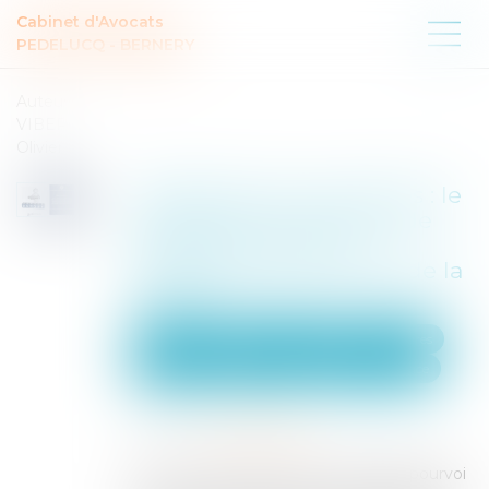
Cabinet d'Avocats
PEDELUCQ - BERNERY
Auteur :
VIBERT
Olivier
Paiements non autorisés : le
prestataire de services de
paiement supporte
l’essentiel de la charge de la
preuve
Particuliers
Consommation
Procédures
Entreprises
Finances
Banque et finance
Publié le :
19/05/2025
Source :
www.eurojuris.fr
Dans un arrêt rendu le 30 avril 2025 (pourvoi