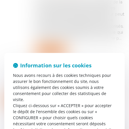
n°24-10.149), la Chambre commerciale de la
Cour de cassation précise clairement les
conditions dans lesquelles un utilisateur peut
se voir reprocher une négligence grave
ayant entraîné des paiements non autorisés.
Cette décision rappelle surtout la preuve qui
incombe aux prestataires de services de p...
Lire la suite
Information sur les cookies
Nous avons recours à des cookies techniques pour
assurer le bon fonctionnement du site, nous
utilisons également des cookies soumis à votre
consentement pour collecter des statistiques de
DONNÉES PERSONNELLES : QUI EST RECEVABLE À SAISIR LA CNIL ?
28
visite.
Particuliers
/
Consommation
/
Procédures
Cliquez ci-dessous sur « ACCEPTER » pour accepter
AVR.
Collectivités
/
Contentieux
/
Tribunal
le dépôt de l'ensemble des cookies ou sur «
administratif/ Procédure administrative
CONFIGURER » pour choisir quels cookies
nécessitant votre consentement seront déposés
Le Conseil d’État répond dans un arrêt du 20