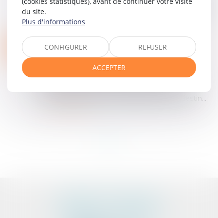
(cookies statistiques), avant de continuer votre visite
février 2025, n°493843. Le contexte : En février
du site.
2025, le Conseil d’État a été amené à répondre à
Plus d'informations
une question simple en appa...
Lire la suite
LA CLAUSE D'EXONÉRATION DE LA GARANTIE DES VICES CACHÉS NE S'ÉTEND PAS À LA GARANTIE D'ÉVICTION
12
CONFIGURER
REFUSER
Particuliers
/
Consommation
/
Procédures
MARS
ACCEPTER
Au terme de l’article 1641 du code civil, le
vendeur est tenu de la garantie à raison des
défauts cachés de la chose vendue qui la
rendent impropre à l’usage auquel on la destin...
Lire la suite
<<
<
1
>
>>
CABINET D'AVOCATS
PEDELUCQ - BERNERY