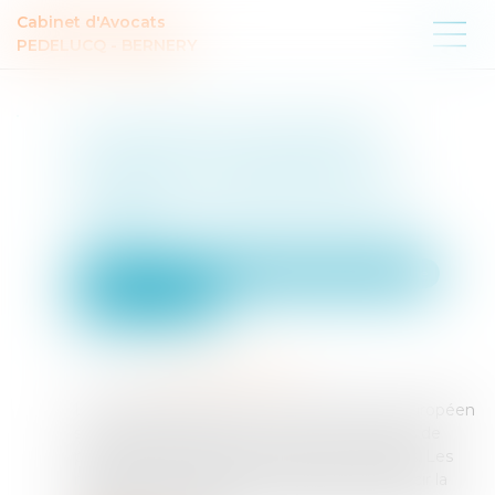
Cabinet d'Avocats
PEDELUCQ - BERNERY
Le Conseil et le Parlement
trouvent un accord pour
améliorer la lutte contre les
violences sexuelles faites aux
enfants
Droit de la famille, des personnes et de leur patrimoine
Violences familiales
Publié le :
10/07/2026
Source :
www.touteleurope.eu
Les représentants des 27 et le Parlement européen
se sont entendus pour renforcer les moyens de
protéger les mineurs des violences sexuelles. Les
négociateurs proposent notamment de durcir la