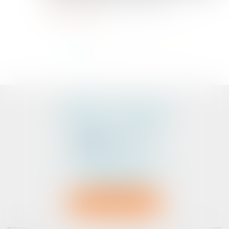
de quitter rapidement leur domicil...
Lire la suite
<<
<
1
2
3
4
5
>
>>
CABINET D'AVOCATS
PEDELUCQ - BERNERY
2 Rue Abbé Laudrin
Centre d’affaires Le Pré aux Clercs
56100 LORIENT
Tél :
02 97 87 73 30
NOUS LOCALISER