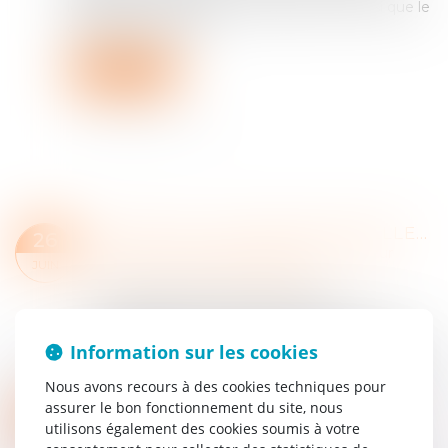
législation et d'allonger certaines peines, ainsi que le
délai de prescription...
Lire la suite
INCESTE ET VIOLENCES SEXUELLES FAITES AUX ENFANTS PROPOSITIONS CIIVISE
26
Droit de la famille, des personnes et de leur
JUIN
patrimoine
/
Violences familiales
En novembre 2023, la Commission
indépendante sur l'inceste et les violences
sexuelles faites aux enfants (Ciivise) formulait 82
Information sur les cookies
préconisations. En juin 2026, la Ciivise a remis...
Nous avons recours à des cookies techniques pour
Lire la suite
assurer le bon fonctionnement du site, nous
VIOLENCES FAITES AUX FEMMES : FAUT-IL RÉFORMER L’INCAPACITÉ TOTALE DE TRAVAIL, OU PLUTÔT L’UTILISER CORRECTEMENT ?
05
utilisons également des cookies soumis à votre
Droit de la famille, des personnes et de leur
JUIN