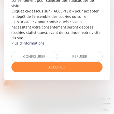
consentement pour collecter des statistiques de
patrimoine
/
Violences familiales
visite.
Notion juridique précise, l’incapacité totale de
Cliquez ci-dessous sur « ACCEPTER » pour accepter
travail mériterait d’être appliquée différemment,
le dépôt de l'ensemble des cookies ou sur «
afin de mieux rendre compte de la durée de vie
CONFIGURER » pour choisir quels cookies
gâchée des victimes de violence...
nécessitant votre consentement seront déposés
Lire la suite
(cookies statistiques), avant de continuer votre visite
INFORMATION ET PROTECTION DES VICTIMES DE VIOLENCES SEXUELLES LORS DE LA LIBÉRATION DE LEUR AGRESSEUR : ADOPTION À L'AN
29
du site.
Droit de la famille, des personnes et de leur
Plus d'informations
MAI
patrimoine
/
Violences familiales
La proposition de loi visant à garantir
CONFIGURER
REFUSER
l’information et la protection effective des
victimes de violences sexuelles lors de la
ACCEPTER
libération de leur agresseur a été adoptée par le...
Lire la suite
VIOLENCES CONJUGALES : UNE AIDE FINANCIÈRE D’URGENCE POUR QUITTER LE DOMICILE EN SÉCURITÉ
21
Droit de la famille, des personnes et de leur
MAI
patrimoine
/
Violences familiales
Depuis le 1er décembre 2023, la Caf propose une
aide financière d’urgence (AVVC) pour permettre
aux personnes victimes de violences conjugales