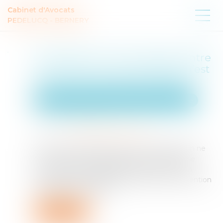
Cabinet d'Avocats
PEDELUCQ - BERNERY
Prescription d’une créance entre
concubins : le concubinage n’est
pas un empêchement d’agir
Droit de la famille, des personnes et de leur patrimoine
Publié le :
22/09/2025
Source :
www.lemag-juridique.com
Selon l’article 2234 du Code civil, la prescription ne
court pas ou est suspendue contre celui qui se
trouve dans l’impossibilité d’agir par suite d’un
empêchement résultant de la loi, d’une convention
ou de la force majeure...
Lire la suite