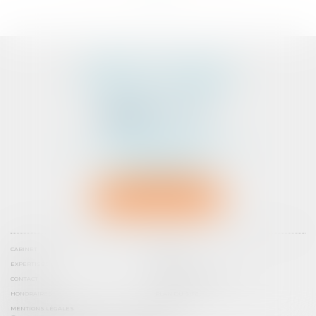
CABINET D'AVOCATS
PEDELUCQ - BERNERY
2 Rue Abbé Laudrin
Centre d’affaires Le Pré aux Clercs
56100 LORIENT
Tél :
02 97 87 73 30
NOUS LOCALISER
CABINET
ÉQUIPE
EXPERTISES
ACTUS
CONTACT
PRENDRE RENDEZ-VOUS
HONORAIRES
PLAN DU SITE
MENTIONS LÉGALES