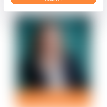
AVOCATE HONORAIRE
Anne-Aymone
PEDELUCQ
Avocate Honoraire