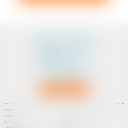
CABINET D'AVOCATS
PEDELUCQ - BERNERY
2 Rue Abbé Laudrin
Centre d’affaires Le Pré aux Clercs
56100 LORIENT
Tél :
02 97 87 73 30
NOUS LOCALISER
CABINET
ÉQUIPE
EXPERTISES
ACTUS
CONTACT
PRENDRE RENDEZ-VOUS
HONORAIRES
PLAN DU SITE