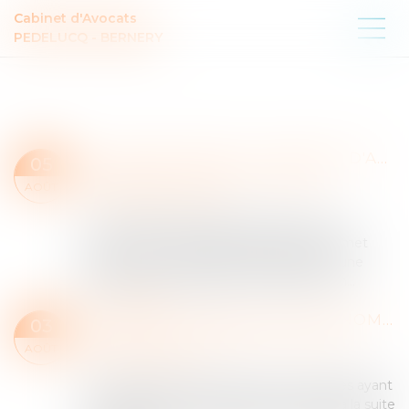
Cabinet d'Avocats
PEDELUCQ - BERNERY
SALARIÉ PROTÉGÉ : UN REFUS D'AUTORISATION DE LICENCIEMENT NE SUFFIT PAS À PRÉSUMER UNE DISCRIMINATION SYNDICALE
05
Droit du travail - Employeurs
/
Relation
AOÛT
individuelles au travail
Le refus par l'administration d'autoriser le
licenciement d'un salarié protégé ne permet
pas, à lui seul, de présumer l'existence d'une
discrimination syndicale. D'autres élémen...
Lire la suite
SUIVI DSN : CONSULTEZ LES ANOMALIES RECTIFIÉES APRÈS SUBSTITUTION
03
Droit du travail - Employeurs
/
Droit de la
AOÛT
protection sociale
Suivi DSN retrace désormais les anomalies ayant
fait l’objet d’une rectification par l’Urssaf à la suite