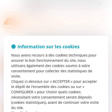
de la déclaration sociale nominative (DSN) de
substitution...
Lire la suite
GPA À L'ÉTRANGER : L'EXEQUATUR RECONNAÎT LA FILIATION, PAS UNE ADOPTION PLÉNIÈRE
03
Droit de la famille, des personnes et de leur
AOÛT
patrimoine
/
Filiation
En principe, une décision étrangère établissant
un lien de filiation produit ses effets en France
Information sur les cookies
sans exequatur lorsqu'elle ne nécessite aucune
mesure d'exécution...
Nous avons recours à des cookies techniques pour
Lire la suite
assurer le bon fonctionnement du site, nous
PRÉLÈVEMENT À LA SOURCE : L’ABATTEMENT APPLICABLE AUX CONTRATS COURTS ÉVOLUE
27
utilisons également des cookies soumis à votre
Droit du travail - Employeurs
/
Droit de la
consentement pour collecter des statistiques de
JUIL.
protection sociale
visite.
Cliquez ci-dessous sur « ACCEPTER » pour accepter
Dans le cadre du prélèvement à la source de
le dépôt de l'ensemble des cookies ou sur «
l’impôt sur le revenu, un dispositif spécifique est
CONFIGURER » pour choisir quels cookies
prévu pour les salariés bénéficiant de contrats
nécessitant votre consentement seront déposés
courts. À la suite de la revalori...
(cookies statistiques), avant de continuer votre visite
Lire la suite
du site.
LOI DU 13 JUILLET 2026 : UNE ASSISTANCE OBLIGATOIRE PAR AVOCAT POUR LES MINEURS EN ASSISTANCE ÉDUCATIVE
27